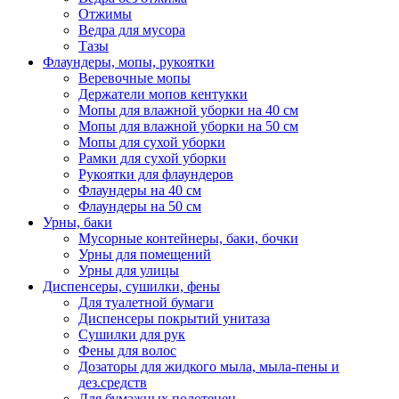
Отжимы
Ведра для мусора
Тазы
Флаундеры, мопы, рукоятки
Веревочные мопы
Держатели мопов кентукки
Мопы для влажной уборки на 40 см
Мопы для влажной уборки на 50 см
Мопы для сухой уборки
Рамки для сухой уборки
Рукоятки для флаундеров
Флаундеры на 40 см
Флаундеры на 50 см
Урны, баки
Мусорные контейнеры, баки, бочки
Урны для помещений
Урны для улицы
Диспенсеры, сушилки, фены
Для туалетной бумаги
Диспенсеры покрытий унитаза
Сушилки для рук
Фены для волос
Дозаторы для жидкого мыла, мыла-пены и
дез.средств
Для бумажных полотенец