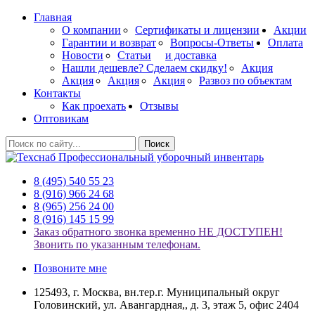
Главная
О компании
Сертификаты и лицензии
Акции
Гарантии и возврат
Вопросы-Ответы
Оплата
Новости
Статьи
и доставка
Нашли дешевле? Сделаем скидку!
Акция
Акция
Акция
Акция
Развоз по объектам
Контакты
Как проехать
Отзывы
Оптовикам
Поиск
Профессиональный уборочный инвентарь
8 (495) 540 55 23
8 (916) 966 24 68
8 (965) 256 24 00
8 (916) 145 15 99
Заказ обратного звонка временно НЕ ДОСТУПЕН!
Звонить по указанным телефонам.
Позвоните мне
125493, г. Москва, вн.тер.г. Муниципальный округ
Головинский, ул. Авангардная,, д. 3, этаж 5, офис 2404