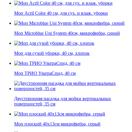
Моп Acril Color 40 см, для сух. и влаж. уборки
Моп Microblue Uni System 40см, микрофибра, синий
Моп для сухой уборки, 40 см, хлопок
Моп ТРИО УльтраСпид, 40 см
Двусторонняя насадка для мойки вертикальных
поверхностей, 35 см
Моп плоский 40х13см микрофибра, серый