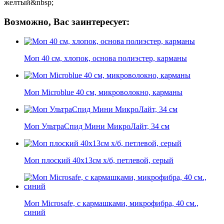
желтый&nbsp;
Возможно, Вас заинтересует:
Моп 40 см, хлопок, основа полиэстер, карманы
Моп Microblue 40 см, микроволокно, карманы
Моп УльтраСпид Мини МикроЛайт, 34 см
Моп плоский 40х13см х/б, петлевой, серый
Моп Microsafe, с кармашками, микрофибра, 40 см.,
синий