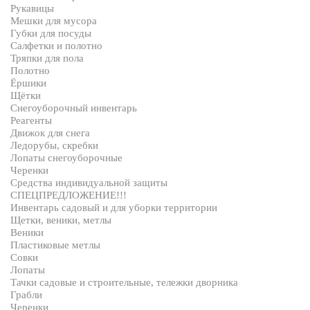
Рукавицы
Мешки для мусора
Губки для посуды
Салфетки и полотно
Тряпки для пола
Полотно
Ёршики
Щётки
Снегоуборочный инвентарь
Реагенты
Движок для снега
Ледорубы, скребки
Лопаты снегоуборочные
Черенки
Средства индивидуальной защиты
СПЕЦПРЕДЛОЖЕНИЕ!!!
Инвентарь садовый и для уборки территории
Щетки, веники, метлы
Веники
Пластиковые метлы
Совки
Лопаты
Тачки садовые и строительные, тележки дворника
Грабли
Черенки