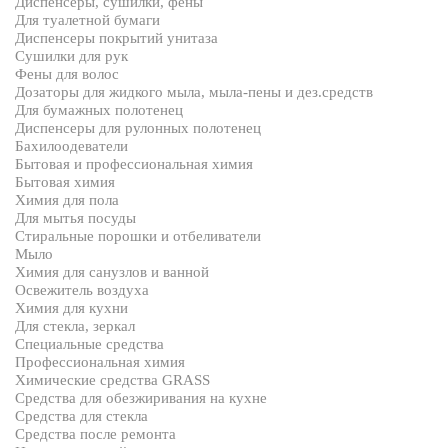
Диспенсеры, сушилки, фены
Для туалетной бумаги
Диспенсеры покрытий унитаза
Сушилки для рук
Фены для волос
Дозаторы для жидкого мыла, мыла-пены и дез.средств
Для бумажных полотенец
Диспенсеры для рулонных полотенец
Бахилоодеватели
Бытовая и профессиональная химия
Бытовая химия
Химия для пола
Для мытья посуды
Стиральные порошки и отбеливатели
Мыло
Химия для санузлов и ванной
Освежитель воздуха
Химия для кухни
Для стекла, зеркал
Специальные средства
Профессиональная химия
Химические средства GRASS
Средства для обезжиривания на кухне
Средства для стекла
Средства после ремонта