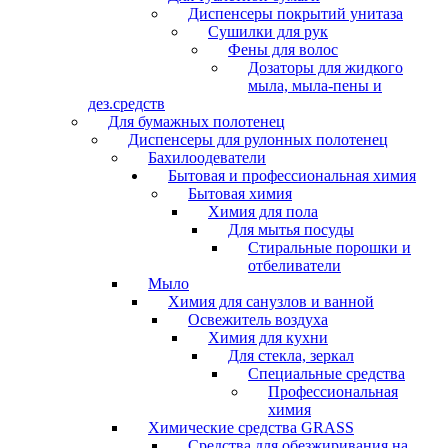
Диспенсеры покрытий унитаза
Сушилки для рук
Фены для волос
Дозаторы для жидкого
мыла, мыла-пены и
дез.средств
Для бумажных полотенец
Диспенсеры для рулонных полотенец
Бахилоодеватели
Бытовая и профессиональная химия
Бытовая химия
Химия для пола
Для мытья посуды
Стиральные порошки и
отбеливатели
Мыло
Химия для санузлов и ванной
Освежитель воздуха
Химия для кухни
Для стекла, зеркал
Специальные средства
Профессиональная
химия
Химические средства GRASS
Средства для обезжиривания на