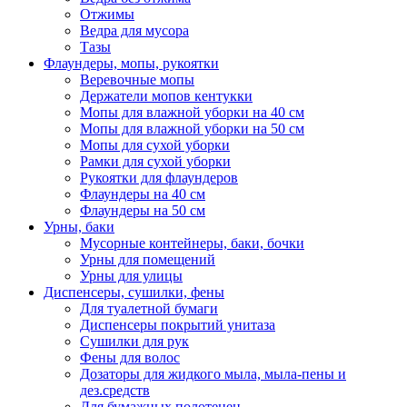
Отжимы
Ведра для мусора
Тазы
Флаундеры, мопы, рукоятки
Веревочные мопы
Держатели мопов кентукки
Мопы для влажной уборки на 40 см
Мопы для влажной уборки на 50 см
Мопы для сухой уборки
Рамки для сухой уборки
Рукоятки для флаундеров
Флаундеры на 40 см
Флаундеры на 50 см
Урны, баки
Мусорные контейнеры, баки, бочки
Урны для помещений
Урны для улицы
Диспенсеры, сушилки, фены
Для туалетной бумаги
Диспенсеры покрытий унитаза
Сушилки для рук
Фены для волос
Дозаторы для жидкого мыла, мыла-пены и
дез.средств
Для бумажных полотенец