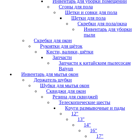
Инвентарь для уборки помещений
Сгоны для пола
Щетки и совки для пола
Щетки для пола
Скребки для пола/окна
Инвентарь для уборки
пыли
Скребки для окон
Рукоятки для щёток
Кисти, валики, щётки
Запчасти
Запчасти к китайским пылесосам
Baiyun
Инвентарь для мытья окон
Держатель шубки
Шубки для мытья окон
Сквиджи для окон
Резина для сквиджей
Телескопические шесты
Круги размывочные и пады
12"
13"
14"
16"
17"