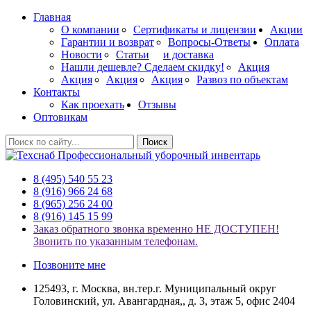
Главная
О компании
Сертификаты и лицензии
Акции
Гарантии и возврат
Вопросы-Ответы
Оплата
Новости
Статьи
и доставка
Нашли дешевле? Сделаем скидку!
Акция
Акция
Акция
Акция
Развоз по объектам
Контакты
Как проехать
Отзывы
Оптовикам
Поиск
Профессиональный уборочный инвентарь
8 (495) 540 55 23
8 (916) 966 24 68
8 (965) 256 24 00
8 (916) 145 15 99
Заказ обратного звонка временно НЕ ДОСТУПЕН!
Звонить по указанным телефонам.
Позвоните мне
125493, г. Москва, вн.тер.г. Муниципальный округ
Головинский, ул. Авангардная,, д. 3, этаж 5, офис 2404