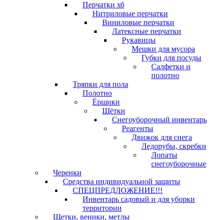
Перчатки хб
Нитриловые перчатки
Виниловые перчатки
Латексные перчатки
Рукавицы
Мешки для мусора
Губки для посуды
Салфетки и
полотно
Тряпки для пола
Полотно
Ёршики
Щётки
Снегоуборочный инвентарь
Реагенты
Движок для снега
Ледорубы, скребки
Лопаты
снегоуборочные
Черенки
Средства индивидуальной защиты
СПЕЦПРЕДЛОЖЕНИЕ!!!
Инвентарь садовый и для уборки
территории
Щетки, веники, метлы