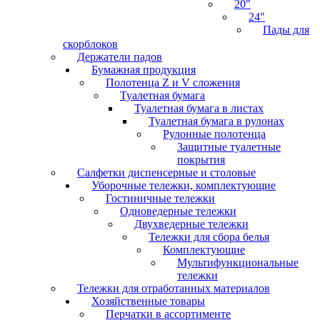
20"
24"
Пады для
скорблоков
Держатели падов
Бумажная продукция
Полотенца Z и V сложения
Туалетная бумага
Туалетная бумага в листах
Туалетная бумага в рулонах
Рулонные полотенца
Защитные туалетные
покрытия
Салфетки диспенсерные и столовые
Уборочные тележки, комплектующие
Гостиничные тележки
Одноведерные тележки
Двухведерные тележки
Тележки для сбора белья
Комплектующие
Мультифункциональные
тележки
Тележки для отработанных материалов
Хозяйственные товары
Перчатки в ассортименте