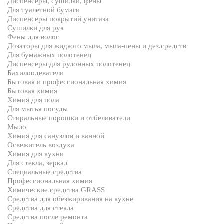
Диспенсеры, сушилки, фены
Для туалетной бумаги
Диспенсеры покрытий унитаза
Сушилки для рук
Фены для волос
Дозаторы для жидкого мыла, мыла-пены и дез.средств
Для бумажных полотенец
Диспенсеры для рулонных полотенец
Бахилоодеватели
Бытовая и профессиональная химия
Бытовая химия
Химия для пола
Для мытья посуды
Стиральные порошки и отбеливатели
Мыло
Химия для санузлов и ванной
Освежитель воздуха
Химия для кухни
Для стекла, зеркал
Специальные средства
Профессиональная химия
Химические средства GRASS
Средства для обезжиривания на кухне
Средства для стекла
Средства после ремонта