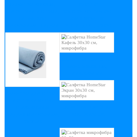
САЛФЕТКА 40Х40СМ,
ПОЛОТНО
ДЛЯ ОПТИКИ И СТЕКЛА,
ХОЛСТОПРОШИВНОЕ
СИНЯЯ, 270Г,
50М Х 80СМ, 190
МИКРОФИБРА ГЛАДКАЯ
ГР.,СТАНДАРТ, БЕЛОЕ
САЛФЕТКА HOMESTAR
КАФЕЛЬ 30Х30 СМ,
МИКРОФИБРА
САЛФЕТКА ДЛЯ СТЕКЛА
И ОПТИКИ MAGIC
САЛФЕТКА HOMESTAR
GLASS 40Х50СМ
ЭКРАН 30Х30 СМ,
ГЛАДКАЯ МИКРОФИБРА,
МИКРОФИБРА
ГОЛУБАЯ