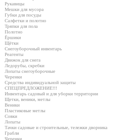
Рукавицы
Мешки для мусора
Губки для посуды
Салфетки и полотно
Тряпки для пола
Полотно
Ёршики
Щётки
Снегоуборочный инвентарь
Реагенты
Движок для снега
Ледорубы, скребки
Лопаты снегоуборочные
Черенки
Средства индивидуальной защиты
СПЕЦПРЕДЛОЖЕНИЕ!!!
Инвентарь садовый и для уборки территории
Щетки, веники, метлы
Веники
Пластиковые метлы
Совки
Лопаты
Тачки садовые и строительные, тележки дворника
Грабли
Черенки