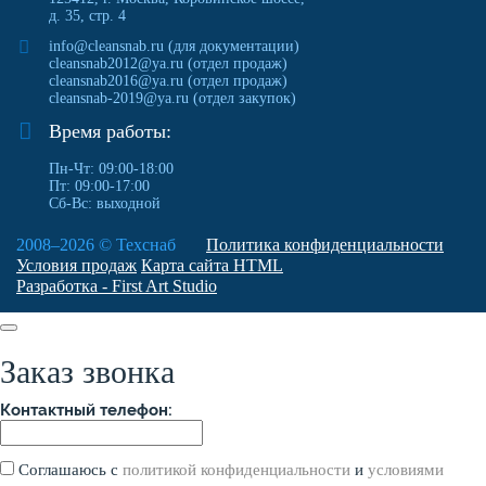
д. 35, стр. 4
info@cleansnab.ru
(для документации)
cleansnab2012@ya.ru
(отдел продаж)
cleansnab2016@ya.ru
(отдел продаж)
cleansnab-2019@ya.ru
(отдел закупок)
Время работы:
Пн-Чт: 09:00-18:00
Пт: 09:00-17:00
Сб-Вс: выходной
2008–2026 ©
Техснаб
Политика конфиденциальности
Условия продаж
Карта сайта HTML
Разработка - First Art Studio
Заказ звонка
Контактный телефон:
Соглашаюсь с
политикой конфиденциальности
и
условиями