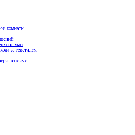
ной комнаты
ещений
ерхностями
хода за текстилем
агрязнениями