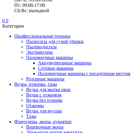
Пт: 09:00-17:00
Сб-Вс: выходной
0
0
Категории
Профессиональная техника
Пылесосы для сухой уборки
Пылеводососы
Экстракторы
Поломоечные машины
Аккумуляторные машины
Сетевые машины
Поломоечные машины с посадочным местом
Роторные машины
Ведра, отжимы, тазы
Ведра для мытья окон
Ведра с отжимом
Ведра без отжима
Отжимы
Ведра для мусора
Тазы
Флаундеры, мопы, рукоятки
Веревочные мопы
Держатели мопов кентукки