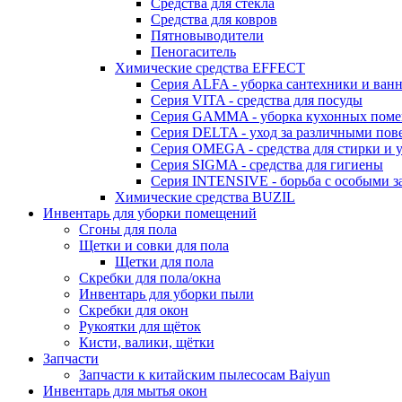
Средства для стекла
Средства для ковров
Пятновыводители
Пеногаситель
Химические средства EFFECT
Серия ALFA - уборка сантехники и ван
Серия VITA - средства для посуды
Серия GAMMA - уборка кухонных пом
Серия DELTA - уход за различными пов
Серия OMEGA - средства для стирки и у
Серия SIGMA - средства для гигиены
Серия INTENSIVE - борьба с особыми з
Химические средства BUZIL
Инвентарь для уборки помещений
Сгоны для пола
Щетки и совки для пола
Щетки для пола
Скребки для пола/окна
Инвентарь для уборки пыли
Скребки для окон
Рукоятки для щёток
Кисти, валики, щётки
Запчасти
Запчасти к китайским пылесосам Baiyun
Инвентарь для мытья окон