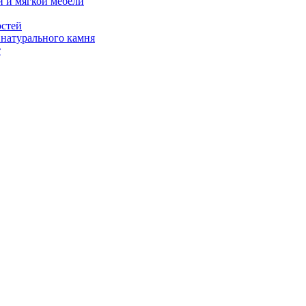
й и мягкой мебели
остей
 натурального камня
т