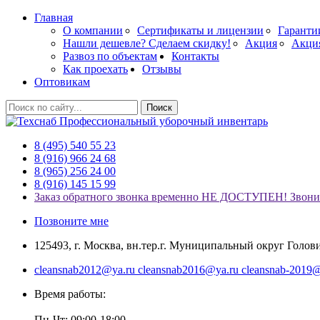
Главная
О компании
Сертификаты и лицензии
Гаранти
Нашли дешевле? Сделаем скидку!
Акция
Акци
Развоз по объектам
Контакты
Как проехать
Отзывы
Оптовикам
Поиск
Профессиональный уборочный инвентарь
8 (495) 540 55 23
8 (916) 966 24 68
8 (965) 256 24 00
8 (916) 145 15 99
Заказ обратного звонка временно НЕ ДОСТУПЕН! Звонит
Позвоните мне
125493, г. Москва, вн.тер.г. Муниципальный округ Головин
cleansnab2012@ya.ru cleansnab2016@ya.ru cleansnab-2019@
Время работы:
Пн-Чт: 09:00-18:00