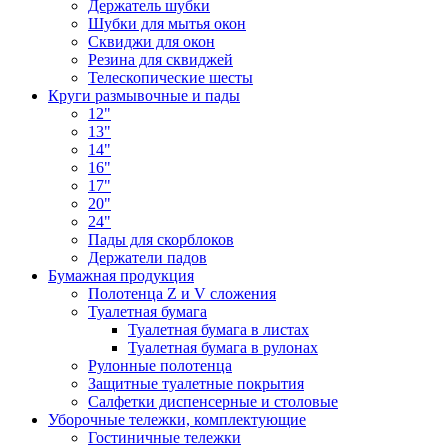
Держатель шубки
Шубки для мытья окон
Сквиджи для окон
Резина для сквиджей
Телескопические шесты
Круги размывочные и пады
12"
13"
14"
16"
17"
20"
24"
Пады для скорблоков
Держатели падов
Бумажная продукция
Полотенца Z и V сложения
Туалетная бумага
Туалетная бумага в листах
Туалетная бумага в рулонах
Рулонные полотенца
Защитные туалетные покрытия
Салфетки диспенсерные и столовые
Уборочные тележки, комплектующие
Гостиничные тележки