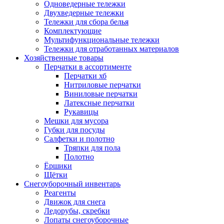
Одноведерные тележки
Двухведерные тележки
Тележки для сбора белья
Комплектующие
Мультифункциональные тележки
Тележки для отработанных материалов
Хозяйственные товары
Перчатки в ассортименте
Перчатки хб
Нитриловые перчатки
Виниловые перчатки
Латексные перчатки
Рукавицы
Мешки для мусора
Губки для посуды
Салфетки и полотно
Тряпки для пола
Полотно
Ёршики
Щётки
Снегоуборочный инвентарь
Реагенты
Движок для снега
Ледорубы, скребки
Лопаты снегоуборочные