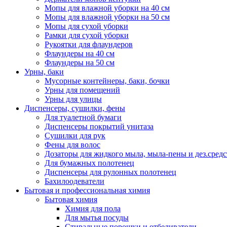
Мопы для влажной уборки на 40 см
Мопы для влажной уборки на 50 см
Мопы для сухой уборки
Рамки для сухой уборки
Рукоятки для флаундеров
Флаундеры на 40 см
Флаундеры на 50 см
Урны, баки
Мусорные контейнеры, баки, бочки
Урны для помещений
Урны для улицы
Диспенсеры, сушилки, фены
Для туалетной бумаги
Диспенсеры покрытий унитаза
Сушилки для рук
Фены для волос
Дозаторы для жидкого мыла, мыла-пены и дез.средс
Для бумажных полотенец
Диспенсеры для рулонных полотенец
Бахилоодеватели
Бытовая и профессиональная химия
Бытовая химия
Химия для пола
Для мытья посуды
Стиральные порошки и отбеливатели