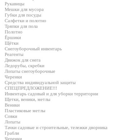
Рукавицы
Мешки для мусора
Губки для посуды
Салфетки и полотно
Тряпки для пола
Полотно
Ёршики
Щётки
Снегоуборочный инвентарь
Реагенты
Движок для снега
Ледорубы, скребки
Лопаты снегоуборочные
Черенки
Средства индивидуальной защиты
СПЕЦПРЕДЛОЖЕНИЕ!!!
Инвентарь садовый и для уборки территории
Щетки, веники, метлы
Веники
Пластиковые метлы
Совки
Лопаты
Тачки садовые и строительные, тележки дворника
Грабли
Черенки