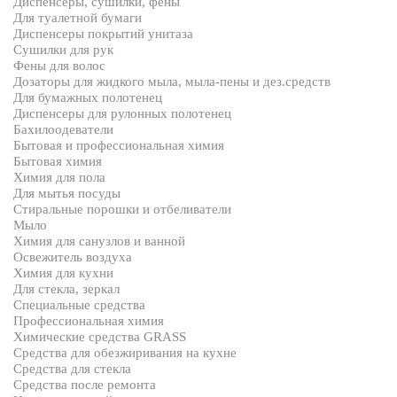
Диспенсеры, сушилки, фены
Для туалетной бумаги
Диспенсеры покрытий унитаза
Сушилки для рук
Фены для волос
Дозаторы для жидкого мыла, мыла-пены и дез.средств
Для бумажных полотенец
Диспенсеры для рулонных полотенец
Бахилоодеватели
Бытовая и профессиональная химия
Бытовая химия
Химия для пола
Для мытья посуды
Стиральные порошки и отбеливатели
Мыло
Химия для санузлов и ванной
Освежитель воздуха
Химия для кухни
Для стекла, зеркал
Специальные средства
Профессиональная химия
Химические средства GRASS
Средства для обезжиривания на кухне
Средства для стекла
Средства после ремонта