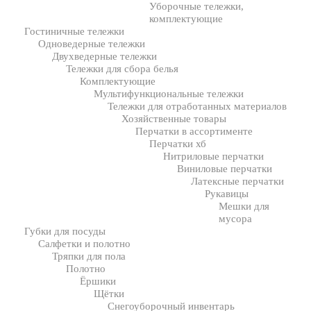
Уборочные тележки,
комплектующие
Гостиничные тележки
Одноведерные тележки
Двухведерные тележки
Тележки для сбора белья
Комплектующие
Мультифункциональные тележки
Тележки для отработанных материалов
Хозяйственные товары
Перчатки в ассортименте
Перчатки хб
Нитриловые перчатки
Виниловые перчатки
Латексные перчатки
Рукавицы
Мешки для
мусора
Губки для посуды
Салфетки и полотно
Тряпки для пола
Полотно
Ёршики
Щётки
Снегоуборочный инвентарь