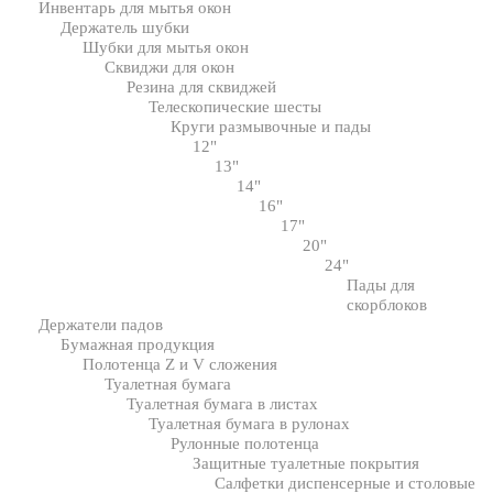
Инвентарь для мытья окон
Держатель шубки
Шубки для мытья окон
Сквиджи для окон
Резина для сквиджей
Телескопические шесты
Круги размывочные и пады
12"
13"
14"
16"
17"
20"
24"
Пады для
скорблоков
Держатели падов
Бумажная продукция
Полотенца Z и V сложения
Туалетная бумага
Туалетная бумага в листах
Туалетная бумага в рулонах
Рулонные полотенца
Защитные туалетные покрытия
Салфетки диспенсерные и столовые