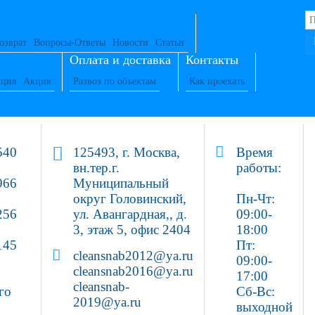
озврат
Вопросы-Ответы
Новости
Статьи
Оплата и доставка
Контакты
ция
Акция
Развоз по объектам
Как проехать
540
125493, г. Москва,
Время
вн.тер.г.
работы:
966
Муниципальный
округ Головинский,
Пн-Чт:
256
ул. Авангардная,, д.
09:00-
3, этаж 5, офис 2404
18:00
145
Пт:
cleansnab2012@ya.ru
09:00-
cleansnab2016@ya.ru
17:00
cleansnab-
го
Сб-Вс:
2019@ya.ru
выходной