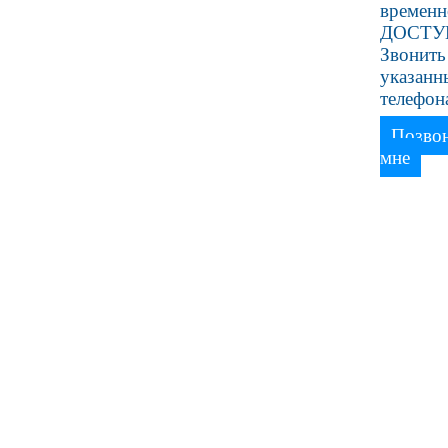
времен
ДОСТУ
Звонить
указан
телефон
Позво
мне