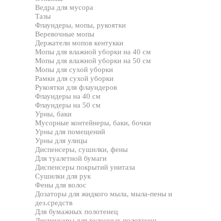
Ведра для мусора
Тазы
Флаундеры, мопы, рукоятки
Веревочные мопы
Держатели мопов кентукки
Мопы для влажной уборки на 40 см
Мопы для влажной уборки на 50 см
Мопы для сухой уборки
Рамки для сухой уборки
Рукоятки для флаундеров
Флаундеры на 40 см
Флаундеры на 50 см
Урны, баки
Мусорные контейнеры, баки, бочки
Урны для помещений
Урны для улицы
Диспенсеры, сушилки, фены
Для туалетной бумаги
Диспенсеры покрытий унитаза
Сушилки для рук
Фены для волос
Дозаторы для жидкого мыла, мыла-пены и
дез.средств
Для бумажных полотенец
Диспенсеры для рулонных полотенец