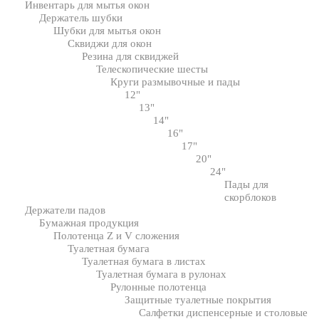
Инвентарь для мытья окон
Держатель шубки
Шубки для мытья окон
Сквиджи для окон
Резина для сквиджей
Телескопические шесты
Круги размывочные и пады
12"
13"
14"
16"
17"
20"
24"
Пады для
скорблоков
Держатели падов
Бумажная продукция
Полотенца Z и V сложения
Туалетная бумага
Туалетная бумага в листах
Туалетная бумага в рулонах
Рулонные полотенца
Защитные туалетные покрытия
Салфетки диспенсерные и столовые