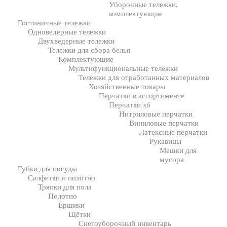
Уборочные тележки,
комплектующие
Гостиничные тележки
Одноведерные тележки
Двухведерные тележки
Тележки для сбора белья
Комплектующие
Мультифункциональные тележки
Тележки для отработанных материалов
Хозяйственные товары
Перчатки в ассортименте
Перчатки хб
Нитриловые перчатки
Виниловые перчатки
Латексные перчатки
Рукавицы
Мешки для
мусора
Губки для посуды
Салфетки и полотно
Тряпки для пола
Полотно
Ёршики
Щётки
Снегоуборочный инвентарь