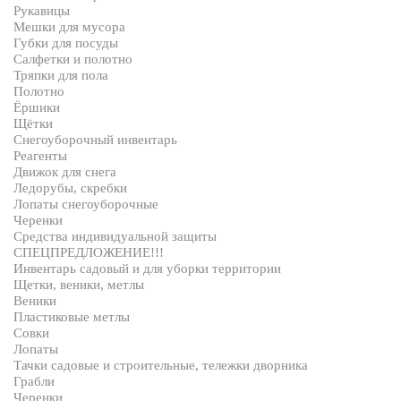
Рукавицы
Мешки для мусора
Губки для посуды
Салфетки и полотно
Тряпки для пола
Полотно
Ёршики
Щётки
Снегоуборочный инвентарь
Реагенты
Движок для снега
Ледорубы, скребки
Лопаты снегоуборочные
Черенки
Средства индивидуальной защиты
СПЕЦПРЕДЛОЖЕНИЕ!!!
Инвентарь садовый и для уборки территории
Щетки, веники, метлы
Веники
Пластиковые метлы
Совки
Лопаты
Тачки садовые и строительные, тележки дворника
Грабли
Черенки