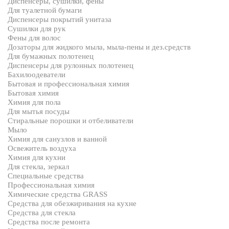
Диспенсеры, сушилки, фены
Для туалетной бумаги
Диспенсеры покрытий унитаза
Сушилки для рук
Фены для волос
Дозаторы для жидкого мыла, мыла-пены и дез.средств
Для бумажных полотенец
Диспенсеры для рулонных полотенец
Бахилоодеватели
Бытовая и профессиональная химия
Бытовая химия
Химия для пола
Для мытья посуды
Стиральные порошки и отбеливатели
Мыло
Химия для санузлов и ванной
Освежитель воздуха
Химия для кухни
Для стекла, зеркал
Специальные средства
Профессиональная химия
Химические средства GRASS
Средства для обезжиривания на кухне
Средства для стекла
Средства после ремонта