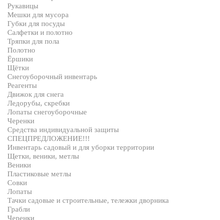
Рукавицы
Мешки для мусора
Губки для посуды
Салфетки и полотно
Тряпки для пола
Полотно
Ёршики
Щётки
Снегоуборочный инвентарь
Реагенты
Движок для снега
Ледорубы, скребки
Лопаты снегоуборочные
Черенки
Средства индивидуальной защиты
СПЕЦПРЕДЛОЖЕНИЕ!!!
Инвентарь садовый и для уборки территории
Щетки, веники, метлы
Веники
Пластиковые метлы
Совки
Лопаты
Тачки садовые и строительные, тележки дворника
Грабли
Черенки