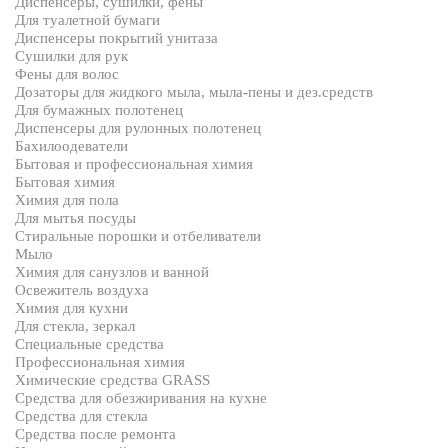
Диспенсеры, сушилки, фены
Для туалетной бумаги
Диспенсеры покрытий унитаза
Сушилки для рук
Фены для волос
Дозаторы для жидкого мыла, мыла-пены и дез.средств
Для бумажных полотенец
Диспенсеры для рулонных полотенец
Бахилоодеватели
Бытовая и профессиональная химия
Бытовая химия
Химия для пола
Для мытья посуды
Стиральные порошки и отбеливатели
Мыло
Химия для санузлов и ванной
Освежитель воздуха
Химия для кухни
Для стекла, зеркал
Специальные средства
Профессиональная химия
Химические средства GRASS
Средства для обезжиривания на кухне
Средства для стекла
Средства после ремонта