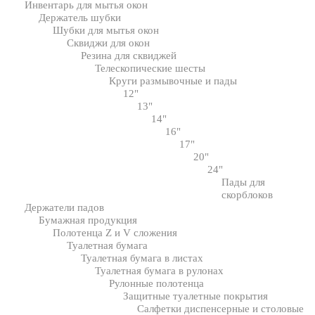
Инвентарь для мытья окон
Держатель шубки
Шубки для мытья окон
Сквиджи для окон
Резина для сквиджей
Телескопические шесты
Круги размывочные и пады
12"
13"
14"
16"
17"
20"
24"
Пады для
скорблоков
Держатели падов
Бумажная продукция
Полотенца Z и V сложения
Туалетная бумага
Туалетная бумага в листах
Туалетная бумага в рулонах
Рулонные полотенца
Защитные туалетные покрытия
Салфетки диспенсерные и столовые