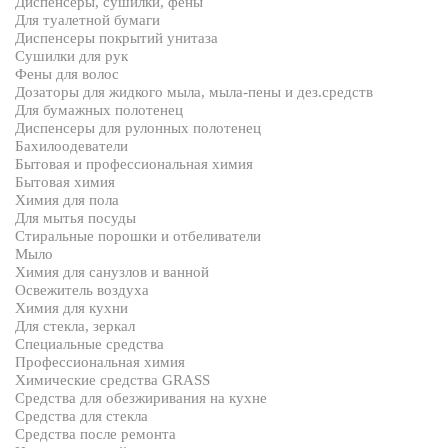
Диспенсеры, сушилки, фены
Для туалетной бумаги
Диспенсеры покрытий унитаза
Сушилки для рук
Фены для волос
Дозаторы для жидкого мыла, мыла-пены и дез.средств
Для бумажных полотенец
Диспенсеры для рулонных полотенец
Бахилоодеватели
Бытовая и профессиональная химия
Бытовая химия
Химия для пола
Для мытья посуды
Стиральные порошки и отбеливатели
Мыло
Химия для санузлов и ванной
Освежитель воздуха
Химия для кухни
Для стекла, зеркал
Специальные средства
Профессиональная химия
Химические средства GRASS
Средства для обезжиривания на кухне
Средства для стекла
Средства после ремонта