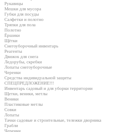
Рукавицы
Мешки для мусора
Губки для посуды
Салфетки и полотно
Тряпки для пола
Полотно
Ёршики
Щётки
Снегоуборочный инвентарь
Реагенты
Движок для снега
Ледорубы, скребки
Лопаты снегоуборочные
Черенки
Средства индивидуальной защиты
СПЕЦПРЕДЛОЖЕНИЕ!!!
Инвентарь садовый и для уборки территории
Щетки, веники, метлы
Веники
Пластиковые метлы
Совки
Лопаты
Тачки садовые и строительные, тележки дворника
Грабли
Черенки