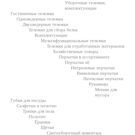
Уборочные тележки,
комплектующие
Гостиничные тележки
Одноведерные тележки
Двухведерные тележки
Тележки для сбора белья
Комплектующие
Мультифункциональные тележки
Тележки для отработанных материалов
Хозяйственные товары
Перчатки в ассортименте
Перчатки хб
Нитриловые перчатки
Виниловые перчатки
Латексные перчатки
Рукавицы
Мешки для
мусора
Губки для посуды
Салфетки и полотно
Тряпки для пола
Полотно
Ёршики
Щётки
Снегоуборочный инвентарь