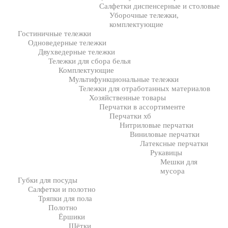
Салфетки диспенсерные и столовые
Уборочные тележки,
комплектующие
Гостиничные тележки
Одноведерные тележки
Двухведерные тележки
Тележки для сбора белья
Комплектующие
Мультифункциональные тележки
Тележки для отработанных материалов
Хозяйственные товары
Перчатки в ассортименте
Перчатки хб
Нитриловые перчатки
Виниловые перчатки
Латексные перчатки
Рукавицы
Мешки для
мусора
Губки для посуды
Салфетки и полотно
Тряпки для пола
Полотно
Ёршики
Щётки