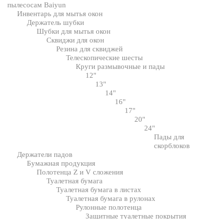
пылесосам Baiyun
Инвентарь для мытья окон
Держатель шубки
Шубки для мытья окон
Сквиджи для окон
Резина для сквиджей
Телескопические шесты
Круги размывочные и пады
12"
13"
14"
16"
17"
20"
24"
Пады для
скорблоков
Держатели падов
Бумажная продукция
Полотенца Z и V сложения
Туалетная бумага
Туалетная бумага в листах
Туалетная бумага в рулонах
Рулонные полотенца
Защитные туалетные покрытия