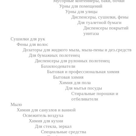
Мусорные контейнеры, баки, бочки
Урны для помещений
Урны для улицы
Диспенсеры, сушилки, фены
Для туалетной бумаги
Диспенсеры покрытий
унитаза
Сушилки для рук
Фены для волос
Дозаторы для жидкого мыла, мыла-пены и дез.средств
Для бумажных полотенец
Диспенсеры для рулонных полотенец
Бахилоодеватели
Бытовая и профессиональная химия
Бытовая химия
Химия для пола
Для мытья посуды
Стиральные порошки и
отбеливатели
Мыло
Химия для санузлов и ванной
Освежитель воздуха
Химия для кухни
Для стекла, зеркал
Специальные средства