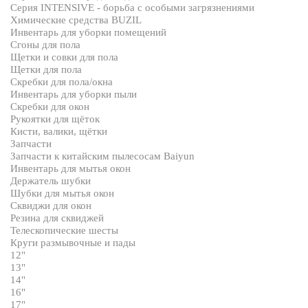
Серия INTENSIVE - борьба с особыми загрязнениями
Химические средства BUZIL
Инвентарь для уборки помещений
Сгоны для пола
Щетки и совки для пола
Щетки для пола
Скребки для пола/окна
Инвентарь для уборки пыли
Скребки для окон
Рукоятки для щёток
Кисти, валики, щётки
Запчасти
Запчасти к китайским пылесосам Baiyun
Инвентарь для мытья окон
Держатель шубки
Шубки для мытья окон
Сквиджи для окон
Резина для сквиджей
Телескопические шесты
Круги размывочные и пады
12"
13"
14"
16"
17"