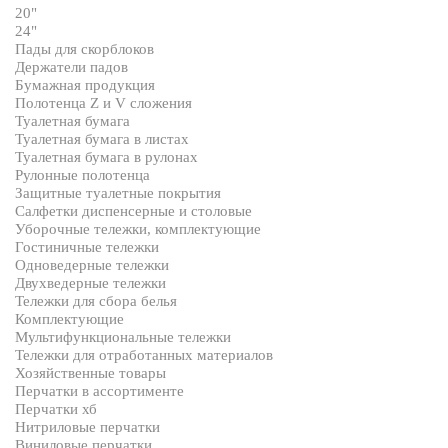
20"
24"
Пады для скорблоков
Держатели падов
Бумажная продукция
Полотенца Z и V сложения
Туалетная бумага
Туалетная бумага в листах
Туалетная бумага в рулонах
Рулонные полотенца
Защитные туалетные покрытия
Салфетки диспенсерные и столовые
Уборочные тележки, комплектующие
Гостиничные тележки
Одноведерные тележки
Двухведерные тележки
Тележки для сбора белья
Комплектующие
Мультифункциональные тележки
Тележки для отработанных материалов
Хозяйственные товары
Перчатки в ассортименте
Перчатки хб
Нитриловые перчатки
Виниловые перчатки