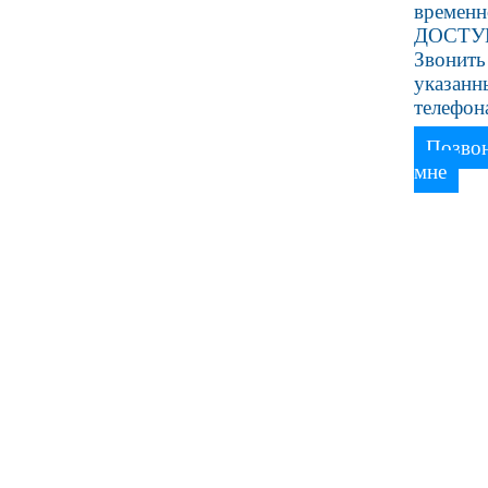
времен
ДОСТУ
Звонить
указан
телефон
Позво
мне