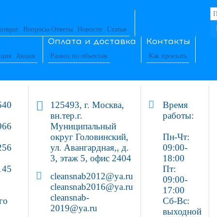
озврат
Вопросы-Ответы
Новости
Статьи
Оплата и доставка
Контакты
ция
Акция
Развоз по объектам
Как проехать
540
125493, г. Москва,
Время
вн.тер.г.
работы:
966
Муниципальный
округ Головинский,
Пн-Чт:
256
ул. Авангардная,, д.
09:00-
3, этаж 5, офис 2404
18:00
145
Пт:
cleansnab2012@ya.ru
09:00-
cleansnab2016@ya.ru
17:00
cleansnab-
го
Сб-Вс:
2019@ya.ru
выходной