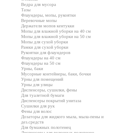
Ведра для мусора
Тазы
Флаундеры, мопы, рукоятки
Веревочные мопы
Держатели мопов кентукки
Мопы для влажной уборки на 40 см
Мопы для влажной уборки на 50 см
Мопы для сухой уборки
Рамки для сухой уборки
Рукоятки для флаундеров
Флаундеры на 40 см
Флаундеры на 50 см
Урны, баки
Мусорные контейнеры, баки, бочки
Урны для помещений
Урны для улицы
Диспенсеры, сушилки, фены
Для туалетной бумаги
Диспенсеры покрытий унитаза
Сушилки для рук
Фены для волос
Дозаторы для жидкого мыла, мыла-пены и
дез.средств
Для бумажных полотенец
Диспенсеры для рулонных полотенец