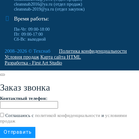
cleansnab2016@ya.ru
(отдел продаж)
cleansnab-2019@ya.ru
(отдел закупок)
Время работы:
Пн-Чт: 09:00-18:00
Пт: 09:00-17:00
Сб-Вс: выходной
2008–2026 ©
Техснаб
Политика конфиденциальности
Условия продаж
Карта сайта HTML
Разработка - First Art Studio
Заказ звонка
Контактный телефон:
Соглашаюсь с
политикой конфиденциальности
и
условиями
продаж