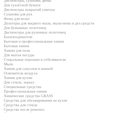
Диспенсеры, сушилки, фены
Для туалетной бумаги
Диспенсеры покрытий унитаза
Сушилки для рук
Фены для волос
Дозаторы для жидкого мыла, мыла-пены и дез.средств
Для бумажных полотенец
Диспенсеры для рулонных полотенец
Бахилоодеватели
Бытовая и профессиональная химия
Бытовая химия
Химия для пола
Для мытья посуды
Стиральные порошки и отбеливатели
Мыло
Химия для санузлов и ванной
Освежитель воздуха
Химия для кухни
Для стекла, зеркал
Специальные средства
Профессиональная химия
Химические средства GRASS
Средства для обезжиривания на кухне
Средства для стекла
Средства после ремонта