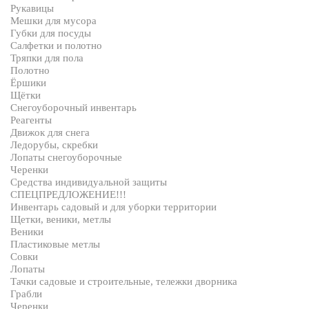
Рукавицы
Мешки для мусора
Губки для посуды
Салфетки и полотно
Тряпки для пола
Полотно
Ёршики
Щётки
Снегоуборочный инвентарь
Реагенты
Движок для снега
Ледорубы, скребки
Лопаты снегоуборочные
Черенки
Средства индивидуальной защиты
СПЕЦПРЕДЛОЖЕНИЕ!!!
Инвентарь садовый и для уборки территории
Щетки, веники, метлы
Веники
Пластиковые метлы
Совки
Лопаты
Тачки садовые и строительные, тележки дворника
Грабли
Черенки