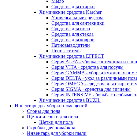
Мыло
Средства для стирки
Химические средства Karcher
Универсальные средства
Средства для сантехники
Средства для пола
Средства для стекла
Средства для ковров
Пятновыводители
Пеногаситель
Химические средства EFFECT
Серия ALFA - уборка сантехники и ван
Серия VITA - средства для посуды
Серия GAMMA - уборка кухонных пом
Серия DELTA - уход за различными пов
Серия OMEGA - средства для стирки и у
Серия SIGMA - средства для гигиены
Серия INTENSIVE - борьба с особыми з
Химические средства BUZIL
Инвентарь для уборки помещений
Сгоны для пола
Щетки и совки для пола
Щетки для пола
Скребки для пола/окна
Инвентарь для уборки пыли