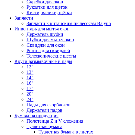
Скребки для окон
Рукоятки для щёток
Кисти, валики, щётки
Запчасти
Запчасти к китайским пылесосам Baiyun
Инвентарь для мытья окон
Держатель шубки
Шубки для мытья окон
Сквиджи для окон
Резина для сквиджей
Телескопические шесты
Круги размывочные и пады
12"
13"
14"
16"
17"
20"
24"
Пады для скорблоков
Держатели падов
Бумажная продукция
Полотенца Z и V сложения
Туалетная бумага
Туалетная бумага в листах