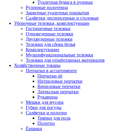
Туалетная бумага в рулонах
Рулонные полотенца
Защитные туалетные покрытия
Салфетки диспенсерные и столовые
Уборочные тележки, комплектующие
Гостиничные тележки
Одноведерные тележки
Двухведерные тележки
Тележки для сбора белья
Комплектующие
Мультифункциональные тележки
Тележки для отработанных материалов
Хозяйственные товары
Перчатки в ассортименте
Перчатки хб
Нитриловые перчатки
Виниловые перчатки
Латексные перчатки
Рукавицы
Мешки для мусора
Губки для посуды
Салфетки и полотно
Тряпки для пола
Полотно
Ёршики