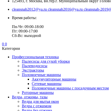
125493, г. Москва, вн.тер.г. Муниципальный округ Головин
cleansnab2012@ya.ru cleansnab2016@ya.ru cleansnab-2019@
Время работы:
Пн-Чт: 09:00-18:00
Пт: 09:00-17:00
Сб-Вс: выходной
0
0
Категории
Профессиональная техника
Пылесосы для сухой уборки
Пылеводососы
Экстракторы
Поломоечные машины
Аккумуляторные машины
Сетевые машины
Поломоечные машины с посадочным местом
Роторные машины
Ведра, отжимы, тазы
Ведра для мытья окон
Ведра с отжимом
Ведра без отжима