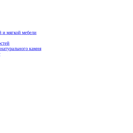
й и мягкой мебели
остей
 натурального камня
т