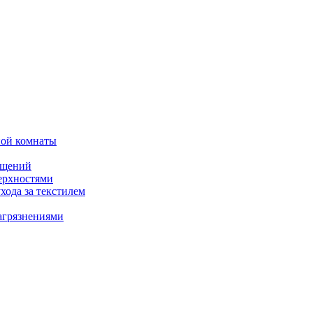
ной комнаты
ещений
ерхностями
хода за текстилем
агрязнениями