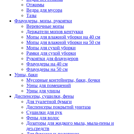
Отжимы
Ведра для мусора
Тазы
Флаундеры, мопы, рукоятки
Веревочные мопы
Держатели мопов кентукки
Мопы для влажной уборки на 40 см
Мопы для влажной уборки на 50 см
Мопы для сухой уборки
Рамки для сухой уборки
Рукоятки для флаундеров
Флаундеры на 40 см
Флаундеры на 50 см
Урны, баки
Мусорные контейнеры, баки, бочки
Урны для помещений
Урны для улицы
Диспенсеры, сушилки, фены
Для туалетной бумаги
Диспенсеры покрытий унитаза
Сушилки для рук
Фены для волос
Дозаторы для жидкого мыла, мыла-пены и
дез.средств
Для бумажных полотенец