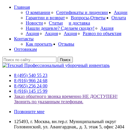
Главная
О компании
Сертификаты и лицензии
Акции
Гарантии и возврат
Вопросы-Ответы
Оплата
Новости
Статьи
и доставка
Нашли дешевле? Сделаем скидку!
Акция
Акция
Акция
Акция
Развоз по объектам
Контакты
Как проехать
Отзывы
Оптовикам
Поиск
Профессиональный уборочный инвентарь
8 (495) 540 55 23
8 (916) 966 24 68
8 (965) 256 24 00
8 (916) 145 15 99
Заказ обратного звонка временно НЕ ДОСТУПЕН!
Звонить по указанным телефонам.
Позвоните мне
125493, г. Москва, вн.тер.г. Муниципальный округ
Головинский, ул. Авангардная,, д. 3, этаж 5, офис 2404